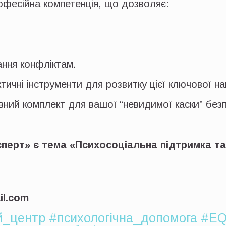
офесійна компетенція, що дозволяє:
ання конфліктам.
актичні інструменти для розвитку цієї ключової на
вний комплект для вашої “невидимої каски” безп
сперт» є тема «Психосоціальна підтримка т
il.com
й_центр
#психологічна_допомога
#E