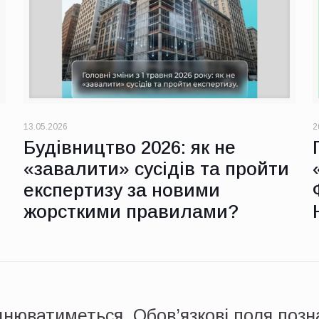
13.05.2026
2
Будівництво 2026: як не
«завалити» сусідів та пройти
експертизу за новими
жорсткими правилами?
днюватиметься.
Обов’язкові поля поз