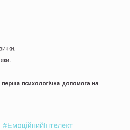
вички.
еки.
а перша психологічна допомога на
Q
#ЕмоційнийІнтелект