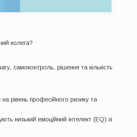
ний колега?
гу, самоконтроль, рішення та кількість
 на рівень професійного ризику та
ють низький емоційний інтелект (EQ) зі