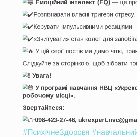
Емоційний інтелект (EQ)
— це пр
Розпізнавати власні тригери стресу.
Керувати імпульсивними реакціями.
«Зчитувати» стан колег для запобіг
У цій серії постів ми дамо чіткі, пр
Слідкуйте за сторінкою, щоб зібрати по
Увага!
У програмі навчання НВЦ «Укрек
робочому місці».
Звертайтеся:
098-423-27-46, ukrexpert.nvc@gma
#ПсихічнеЗдоровя
#навчальни