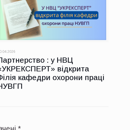
0.04.2026
Партнерство : у НВЦ
«УКРЕКСПЕРТ» відкрита
Філія кафедри охорони праці
НУВГП
начені
*