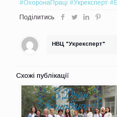
#ОхоронаПраці
#Укрексперт
#Б
Поділитись
НВЦ "Укрексперт"
Схожі публікації