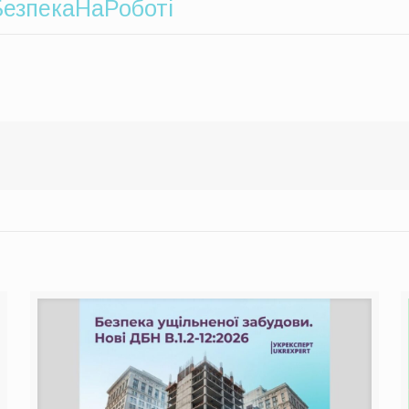
езпекаНаРоботі