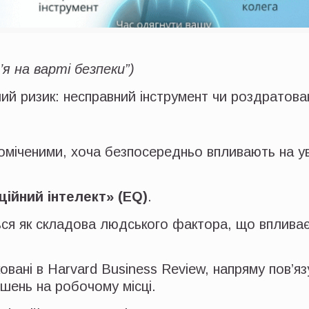
я на варті безпеки”)
ий ризик: несправний інструмент чи роздратова
міченими, хоча безпосередньо впливають на ува
ційний інтелект» (EQ)
.
ься як складова людського фактора, що впливає
вані в Harvard Business Review, напряму пов’язу
шень на робочому місці.