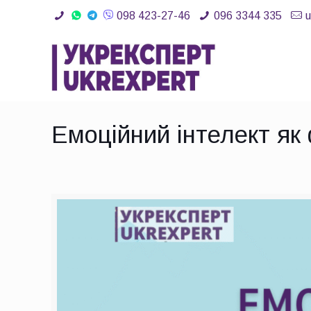
098 423-27-46
096 3344 335
Емоційний інтелект як